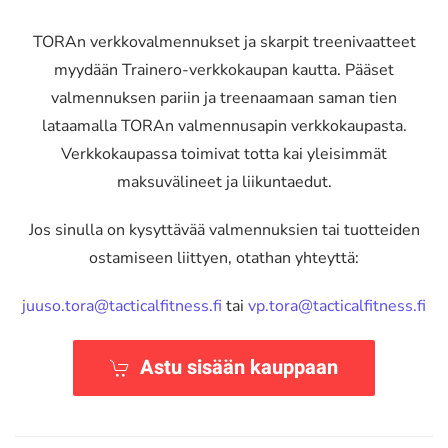
TORAn verkkovalmennukset ja skarpit treenivaatteet
myydään Trainero-verkkokaupan kautta. Pääset
valmennuksen pariin ja treenaamaan saman tien
lataamalla TORAn valmennusapin verkkokaupasta.
Verkkokaupassa toimivat totta kai yleisimmät
maksuvälineet ja liikuntaedut
.
Jos sinulla on kysyttävää valmennuksien tai tuotteiden
ostamiseen liittyen, otathan yhteyttä:
juuso.tora@tacticalfitness.fi
tai
vp.tora@tacticalfitness.fi
Astu sisään kauppaan